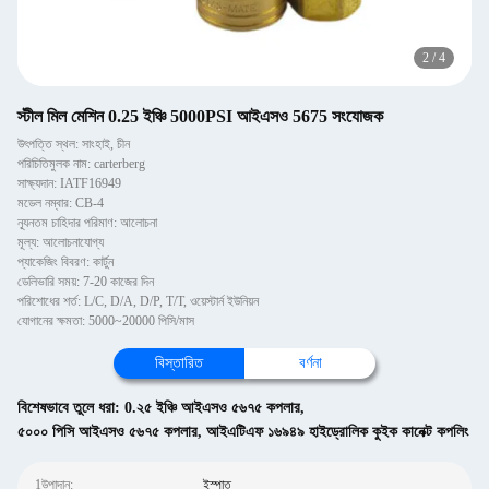
2
/
4
স্টীল মিল মেশিন 0.25 ইঞ্চি 5000PSI আইএসও 5675 সংযোজক
উৎপত্তি স্থল: সাংহাই, চীন
পরিচিতিমুলক নাম: carterberg
সাক্ষ্যদান: IATF16949
মডেল নম্বার: CB-4
ন্যূনতম চাহিদার পরিমাণ: আলোচনা
মূল্য: আলোচনাযোগ্য
প্যাকেজিং বিবরণ: কার্টুন
ডেলিভারি সময়: 7-20 কাজের দিন
পরিশোধের শর্ত: L/C, D/A, D/P, T/T, ওয়েস্টার্ন ইউনিয়ন
যোগানের ক্ষমতা: 5000~20000 পিসি/মাস
বিস্তারিত
বর্ণনা
বিশেষভাবে তুলে ধরা:
0.২৫ ইঞ্চি আইএসও ৫৬৭৫ কপলার
,
৫০০০ পিসি আইএসও ৫৬৭৫ কপলার
,
আইএটিএফ ১৬৯৪৯ হাইড্রোলিক কুইক কানেক্ট কপলিং
1উপাদান:
ইস্পাত