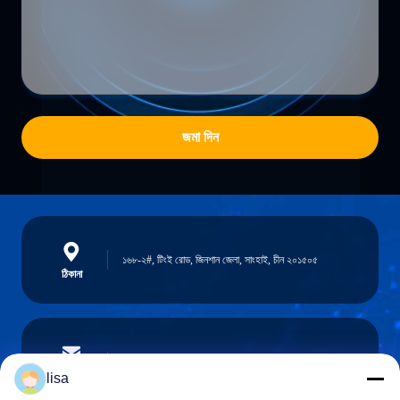
জমা দিন
১৬৮-২#, টিংই রোড, জিনশান জেলা, সাংহাই, চীন ২০১৫০৫
ঠিকানা
lisa.tu@phidixglobal.com
ই-মেইল
lisa