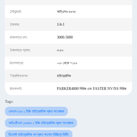
2স্ট্যান্ডার্ড:
আইএসও ৫৬৭৫
3আকার:
1/4-1
4নামমাত্র চাপ:
3000-5000
5নামমাত্র প্রবাহ:
৩-৫০
6তাপমাত্রা:
-২০ থেকে +১২০
7অ্যাপ্লিকেশন:
হাইড্রোলিক
8মানানসই:
PARKER4000 সিরিজ এবং FASTER NV/NS সিরিজ
Tags:
এসএস ৩১৬ ১ ইঞ্চি হাইড্রোলিক দ্রুত সংযোজক
আইএটিএফ ১৬৯৪৯ ১ ইঞ্চি হাইড্রোলিক দ্রুত সংযোজক
বিএসপি হাইড্রোলিক নল দ্রুত সংযোগ বিচ্ছিন্ন ফিটিং