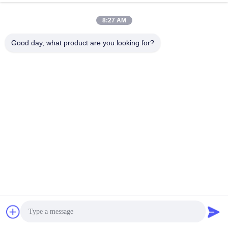
8:27 AM
0086-21-37214606
Good day, what product are you looking for?
ফোন
Phidix Motion Controls (Shanghai) Co., Ltd.
Phidix Motion Controls (Shanghai) Co., Ltd.
সেরা দাম পান
একটি উদ্ধৃতি পান