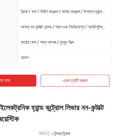
ট্রাক / বাস / নির্মাণ সরঞ্জাম / খামার সরঞ্জাম / উপাদান হ্যান্ডলিং সরঞ্জাম উপাদান: ইস্পাত এবং প্লাস্ট
অনন্য নন-কন্টাক্ট সেন্সর / সরল এবং নির্ভরযোগ্য / আউটপুটগুলির বিস্তৃত পরিসর
কাঠের কেস / শক্ত কাগজ / বুদবুদ ফিল্ম
হাতল
ো দাম
এখন চ্যাট করুন
কট্রনিক হ্যান্ড কন্ট্রোল লিভার নন-কন্টাক্ট
 জয়েস্টিক
MOQ:
১ টুকরা/টুকরা