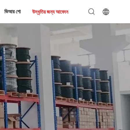
ভিআর শো
উদ্ধৃতির জন্য আবেদন