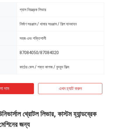
গ্যাস নিয়ন্ত্রক লিভার
নির্মাণ সরঞ্জাম / খামার সরঞ্জাম / শিল্প যানবাহন
সহজ এবং শক্তিশালী
87084050/87084020
কাঠের কেস / শক্ত কাগজ / বুদবুদ ফিল্ম
ো দাম
এখন চ্যাট করুন
নিভার্সাল থ্রোটল লিভার, কাস্টম হ্যান্ডব্রেক
 মেশিনের জন্য