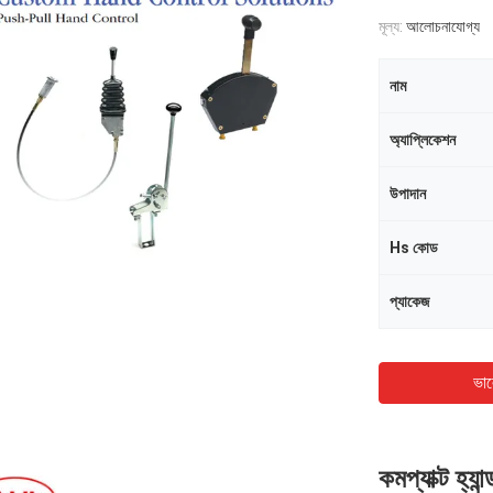
মূল্য:
আলোচনাযোগ্য
নাম
অ্যাপ্লিকেশন
উপাদান
Hs কোড
প্যাকেজ
ভাল
কমপ্যাক্ট হ্য