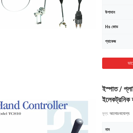
উপাদান
Hs কোড
প্যাকেজ
ভাল
ইস্পাত / প্
ইলেকট্রনিক হ্
মূল্য:
আলোচনাযোগ্য
নাম