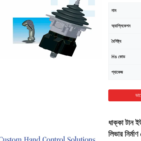
নাম
অ্যাপ্লিকেশন
বৈশিষ্ট্য
Hs কোড
প্যাকেজ
ভাল
ধাক্কা টান ইউ
লিভার নির্মাণ