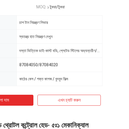
MOQ:
১ টুকরা/টুকরা
চাপ টান নিয়ন্ত্রণ লিভার
স্বতন্ত্র হাত নিয়ন্ত্রণ দেখুন
দস্তা ভিত্তিক ডাই-কাস্ট বডি, প্লেটেড স্টিলের অভ্যন্তরীণ/বাহ্যিক উপাদান
87084050/87084020
কাঠের কেস / শক্ত কাগজ / বুদবুদ ফিল্ম
ো দাম
এখন চ্যাট করুন
ান্ড থ্রোটল কন্ট্রোল হেড∙ ৫ঃ১ মেকানিক্যাল