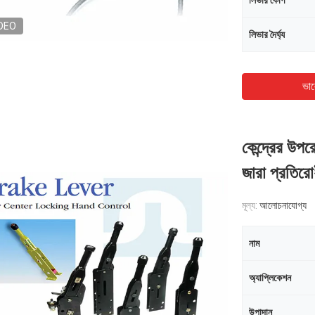
লিভার কোণ
DEO
লিভার দৈর্ঘ্য
ভাল
কেন্দ্রের উপরে
জারা প্রতিরো
মূল্য:
আলোচনাযোগ্য
নাম
অ্যাপ্লিকেশন
উপাদান