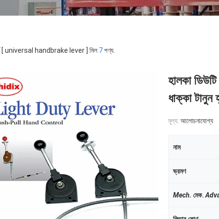
র্ড [ universal handbrake lever ] মিল
7
পণ্য.
হালকা ডিউটি ইউ
ধাক্কা টানুন হ
মূল্য:
আলোচনাযোগ্য
নাম
ভ্রমণ
Mech.
মেক.
Adv