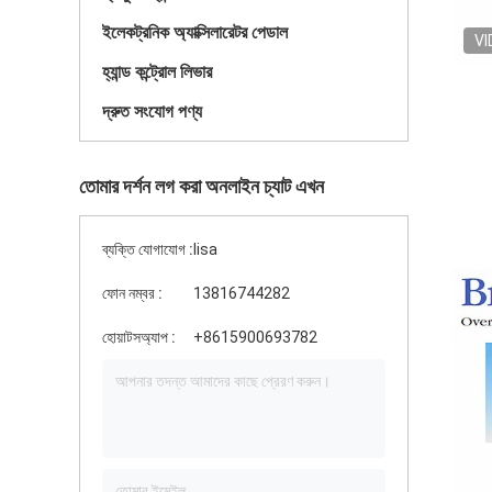
ইলেকট্রনিক অ্যাক্সিলারেটর পেডাল
VI
হ্যান্ড কন্ট্রোল লিভার
দ্রুত সংযোগ পণ্য
তোমার দর্শন লগ করা অনলাইন চ্যাট এখন
ব্যক্তি যোগাযোগ :
lisa
ফোন নম্বর :
13816744282
হোয়াটসঅ্যাপ :
+8615900693782