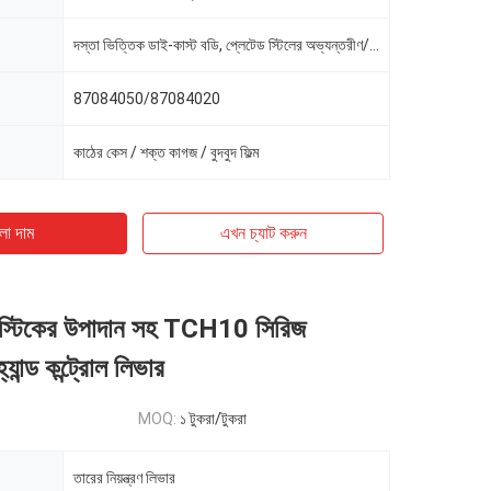
দস্তা ভিত্তিক ডাই-কাস্ট বডি, প্লেটেড স্টিলের অভ্যন্তরীণ/বাহ্যিক উপাদান
87084050/87084020
কাঠের কেস / শক্ত কাগজ / বুদবুদ ফিল্ম
ো দাম
এখন চ্যাট করুন
লাস্টিকের উপাদান সহ TCH10 সিরিজ
যান্ড কন্ট্রোল লিভার
MOQ:
১ টুকরা/টুকরা
তারের নিয়ন্ত্রণ লিভার