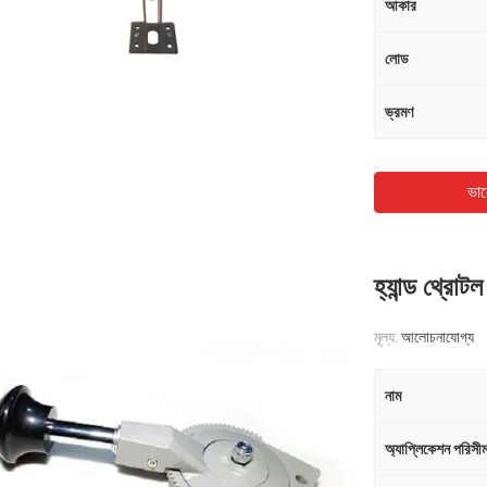
আকার
লোড
ভ্রমণ
ভাল
হ্যান্ড থ্রোট
মূল্য:
আলোচনাযোগ্য
নাম
অ্যাপ্লিকেশন পরিসীম