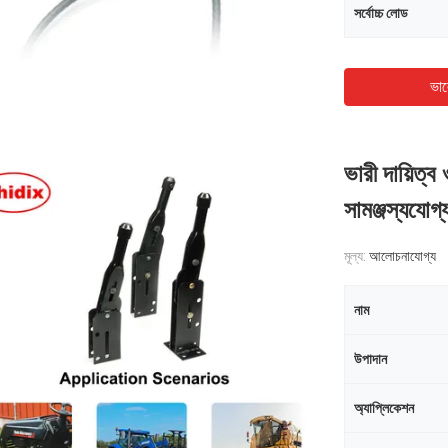
সর্বোচ্চ লোড
ভাল
ভারী দায়িত্
সামঞ্জস্যযোগ
মূল্য:
আলোচনাযোগ্য
নাম
উপাদান
অ্যাপ্লিকেশন