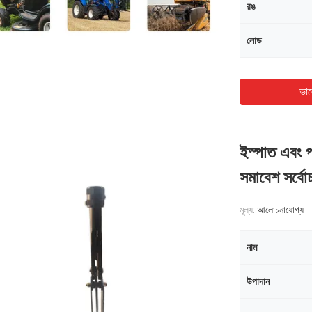
রঙ
লোড
ভাল
ইস্পাত এবং প্
সমাবেশ সর্ব
মূল্য:
আলোচনাযোগ্য
নাম
উপাদান