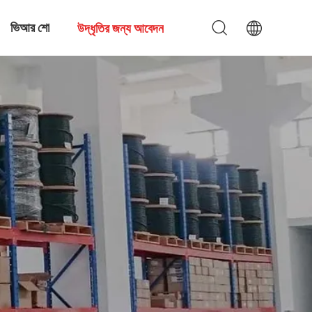
ভিআর শো
উদ্ধৃতির জন্য আবেদন