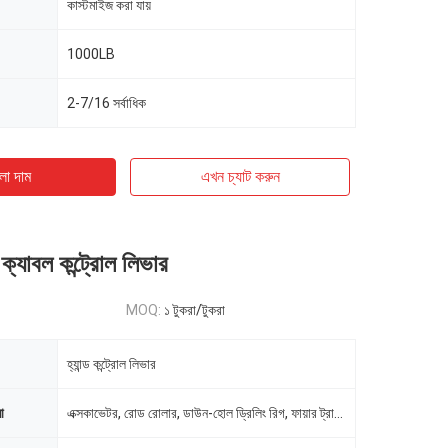
কাস্টমাইজ করা যায়
1000LB
2-7/16 সর্বাধিক
ো দাম
এখন চ্যাট করুন
ল ক্যাবল কন্ট্রোল লিভার
MOQ:
১ টুকরা/টুকরা
হ্যান্ড কন্ট্রোল লিভার
া
এক্সকাভেটর, রোড রোলার, ডাউন-হোল ড্রিলিং রিগ, ফায়ার ট্রাক, ট্রাক ক্রেন