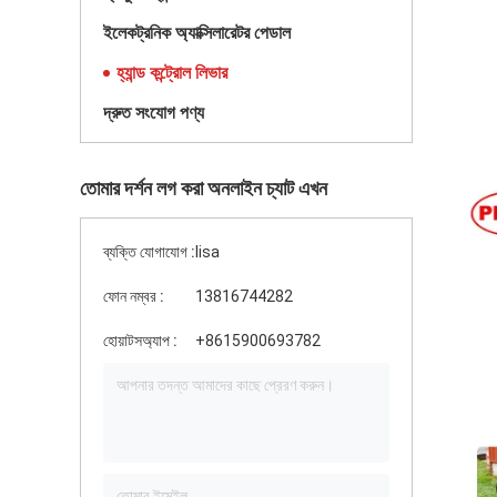
ইলেকট্রনিক অ্যাক্সিলারেটর পেডাল
হ্যান্ড কন্ট্রোল লিভার
দ্রুত সংযোগ পণ্য
তোমার দর্শন লগ করা অনলাইন চ্যাট এখন
ব্যক্তি যোগাযোগ :
lisa
ফোন নম্বর :
13816744282
হোয়াটসঅ্যাপ :
+8615900693782