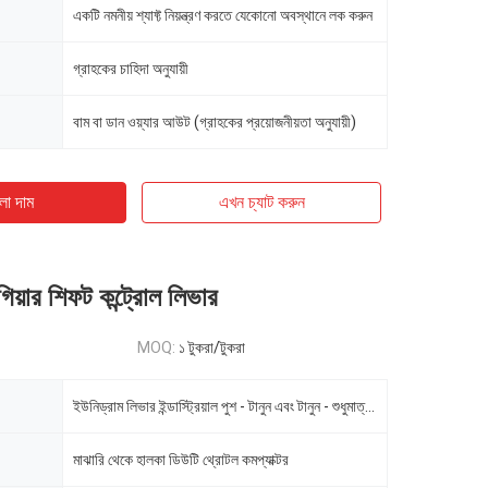
একটি নমনীয় শ্যাফ্ট নিয়ন্ত্রণ করতে যেকোনো অবস্থানে লক করুন
গ্রাহকের চাহিদা অনুযায়ী
বাম বা ডান ওয়্যার আউট (গ্রাহকের প্রয়োজনীয়তা অনুযায়ী)
ো দাম
এখন চ্যাট করুন
িয়ার শিফট কন্ট্রোল লিভার
MOQ:
১ টুকরা/টুকরা
ইউনিড্রাম লিভার ইন্ডাস্ট্রিয়াল পুশ - টানুন এবং টানুন - শুধুমাত্র হ্যান্ড কন্ট্রোল হ্যান্ড কন্ট্রোল
মাঝারি থেকে হালকা ডিউটি ​​থ্রোটল কমপ্যাক্টর