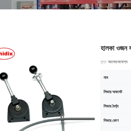
হালকা ওজন যান
মূল্য:
আলোচনাযোগ্য
নাম
লিভার অফসেট
লিভার দৈর্ঘ্য
লিভার কোণ