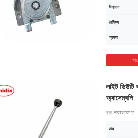
উপাদান
বৈশিষ্ট্য
প্রকার
ভাল
লাইট ডিউটি ​​
অ্যাসেম্বলি
মূল্য:
আলোচনাযোগ্য
নাম