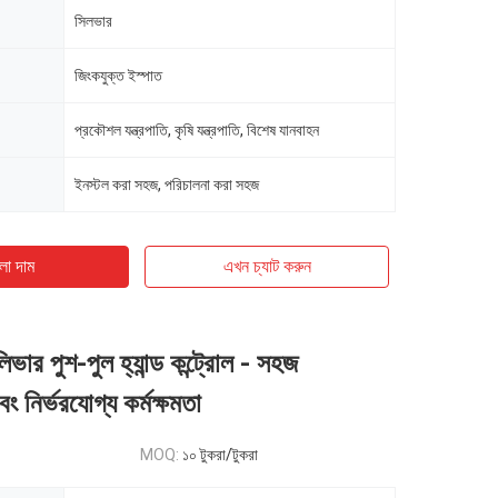
সিলভার
জিংকযুক্ত ইস্পাত
প্রকৌশল যন্ত্রপাতি, কৃষি যন্ত্রপাতি, বিশেষ যানবাহন
ইনস্টল করা সহজ, পরিচালনা করা সহজ
ো দাম
এখন চ্যাট করুন
লিভার পুশ-পুল হ্যান্ড কন্ট্রোল - সহজ
 নির্ভরযোগ্য কর্মক্ষমতা
MOQ:
১০ টুকরা/টুকরা