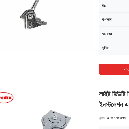
রঙ
উপাদান
আবেদন
সুবিধা
ভাল
লাইট ডিউটি ​​
ইনস্টলেশন এবং
মূল্য:
আলোচনাযোগ্য