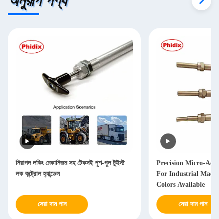
অনুরূপ পণ্য
নিরাপদ লকিং মেকানিজম সহ টেকসই পুশ-পুল টুইস্ট
Precision Micro-Adj
লক কন্ট্রোল হ্যান্ডেল
For Industrial Machi
Colors Available
সেরা দাম পান
সেরা দাম পান