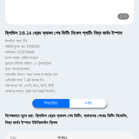
2
/
3
ক্লিভিস 3/8-24 থ্রেড ক্যাবল শেষ ফিটিং নিকেল প্লাটিং নিম্ন কার্বন ইস্পাত
উৎপত্তি স্থল: চীন
পরিচিতিমুলক নাম: PHIDIX
সাক্ষ্যদান: IATF16949
মডেল নম্বার: ব্যক্তিগতকৃত
ন্যূনতম চাহিদার পরিমাণ: ১০ টুকরা/টুকরা
মূল্য: আলোচনাযোগ্য
প্যাকেজিং বিবরণ: শক্ত কাগজ বা কাঠের কেস
ডেলিভারি সময়: 7-40 কাজের দিন
পরিশোধের শর্ত: এল/সি, ডি/এ, ডি/পি, টি/টি
যোগানের ক্ষমতা: প্রতি মাসে 888 পিস/পিস
বিস্তারিত
বর্ণনা
বিশেষভাবে তুলে ধরা:
ক্লিভিস থ্রেড ক্যাবল শেষ ফিটিং
,
ক্যাবলের শেষের ফিটিং নিকেলিং
,
নিম্ন কার্বন ইস্পাত ইউনিভার্সাল ক্লিভ
1নাম:
ক্লিভিস