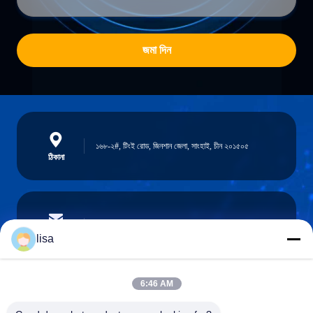
জমা দিন
১৬৮-২#, টিংই রোড, জিনশান জেলা, সাংহাই, চীন ২০১৫০৫
ঠিকানা
lisa.tu@phidixglobal.com
ই-মেইল
lisa
6:46 AM
0086-21-37214606