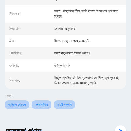
দস্তা, স্টেইনলেস স্টীল, কার্বন ইস্পাত বা আপনার প্রয়োজন
2উপাদান:
হিসাবে
3প্রয়োগ:
যন্ত্রপাতি আনুষাঙ্গিক
4রঙ:
সিলভার, হলুদ বা গ্রাহক অনুযায়ী
5উপরিভাগ:
দস্তা ধাতুপট্টাবৃত, নিকেল প্রলেপ
6আকার:
ব্যক্তিগতকৃত
জিঙ্ক প্লেটেড, হট ডিপ গ্যালভানাইজড স্টিল, ড্যাক্রোমেট,
7সমাপ্ত:
নিকেল প্লেটেড, ব্ল্যাক অক্সাইড, প্লেই
Tags:
কন্ট্রোল হ্যান্ডেল
সমর্থন টিউব
ক্যান্টিন ক্যাপ