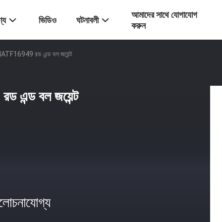
আমাদের সাথে যোগাযোগ
্য
ভিডিও
ঘটনাবলী
করুন
 IATF16949 রড এন্ড বল জয়েন্ট
 এন্ড বল জয়েন্ট
োচনাযোগ্য