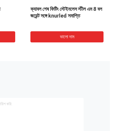
ী
ক্যাবল শেষ ফিটিং স্টেইনলেস স্টীল এম 8 বল
com p 
জয়েন্ট সঙ্গে knurled সমাপ্তি
রেস স্ব
ভালো দাম