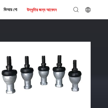
ভিআর শো
উদ্ধৃতির জন্য আবেদন