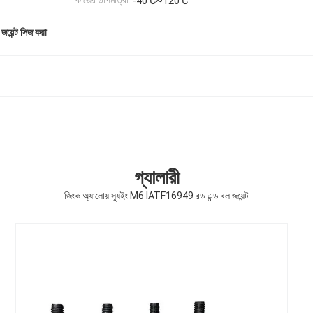
কাজের তাপমাত্রা:
-40℃~120℃
জয়েন্ট সিজ করা
গ্যালারী
জিংক অ্যালোয় স্যুইং M6 IATF16949 রড এন্ড বল জয়েন্ট