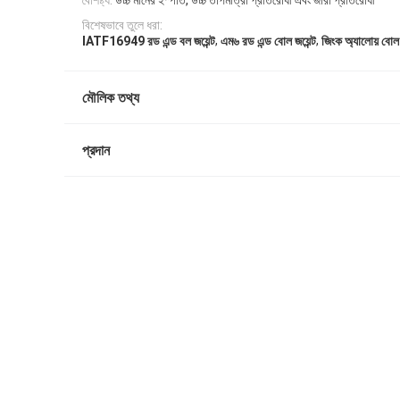
বৈশিষ্ট্য:
উচ্চ মানের ইস্পাত, উচ্চ তাপমাত্রা প্রতিরোধী এবং জারা প্রতিরোধী
বিশেষভাবে তুলে ধরা:
,
,
IATF16949 রড এন্ড বল জয়েন্ট
এম৬ রড এন্ড বোল জয়েন্ট
জিংক অ্যালোয় বোল 
মৌলিক তথ্য
প্রদান