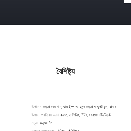
বৈশিষ্ট্য
উপাদান:
দস্তা বেস খাদ, খাদ ইস্পাত, হলুদ দস্তা ধাতুপট্টাবৃত, রাবার
উত্পাদন প্রক্রিয়াকরণ:
করাত, মেশিনিং, মিলিং, সারফেস ট্রিটমেন্ট
নমুনা:
অনুমোদিত