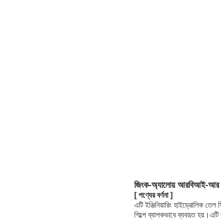
জিংক-অ্যালোয় আরবিআই-আর সিরি
[ পণ্যের বর্ণনা ]
এটি ইঞ্জিনিয়ারিং হাইড্রোলিক তেল স
শিল্পে ব্যাপকভাবে ব্যবহৃত হয়।এ