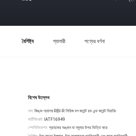
বৈশিষ্ট্য
গ্যালারী
পণ্যের বর্ণনা
বিশেষ উল্লেখ
নাম:
জিঙ্ক-অ্যালয় RBI-R সিরিজ বল জয়েন্ট রড এন্ড জয়েন্ট বিয়ারিং
সার্টিফিকেট:
IATF16949
স্পেসিফিকেশন:
গ্রাহকের অঙ্কন বা নমুনার উপর ভিত্তি করে