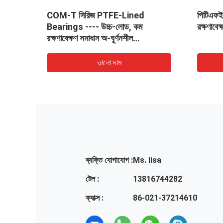
রিং।
COM-T সিরিজ PTFE-Lined
পিটিএফই 
ইএম/
Bearings ---- উচ্চ-লোড, কম
রক্ষণাবেক
রা ও
রক্ষণাবেক্ষণ সমাধান অ-ঘূর্ণনশীল
OEM/MRO সরঞ্জাম জন্য
ভালো দাম
ব্যক্তি যোগাযোগ :
Ms. lisa
টেল :
13816744282
ফ্যাক্স :
86-021-37214610