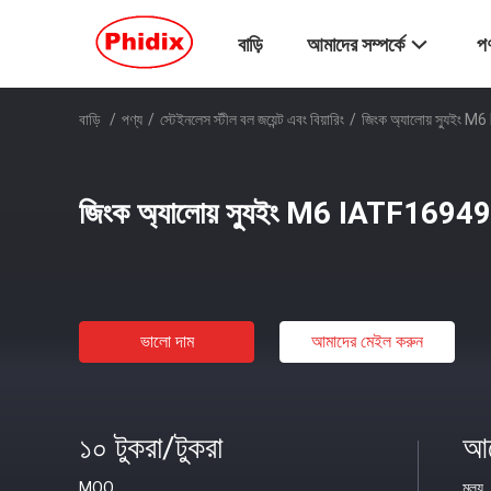
বাড়ি
আমাদের সম্পর্কে
পণ
বাড়ি
/
পণ্য
/
স্টেইনলেস স্টীল বল জয়েন্ট এবং বিয়ারিং
/
জিংক অ্যালোয় স্যুইং M6
জিংক অ্যালোয় স্যুইং M6 IATF16949 রড
ভালো দাম
আমাদের মেইল ​​করুন
১০ টুকরা/টুকরা
আল
MOQ
মূল্য