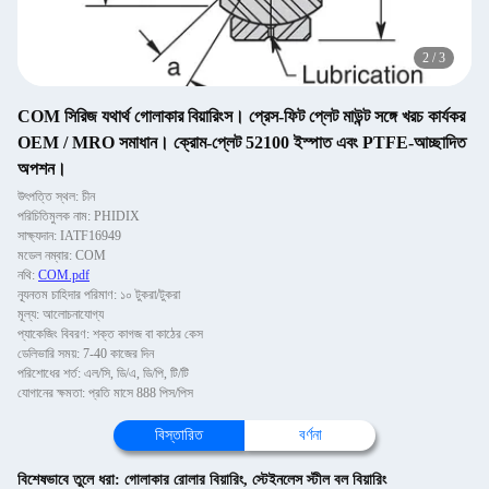
2
/
3
COM সিরিজ যথার্থ গোলাকার বিয়ারিংস। প্রেস-ফিট প্লেট মাউন্ট সঙ্গে খরচ কার্যকর
OEM / MRO সমাধান। ক্রোম-প্লেট 52100 ইস্পাত এবং PTFE-আচ্ছাদিত
অপশন।
উৎপত্তি স্থল: চীন
পরিচিতিমুলক নাম: PHIDIX
সাক্ষ্যদান: IATF16949
মডেল নম্বার: COM
নথি:
COM.pdf
ন্যূনতম চাহিদার পরিমাণ: ১০ টুকরা/টুকরা
মূল্য: আলোচনাযোগ্য
প্যাকেজিং বিবরণ: শক্ত কাগজ বা কাঠের কেস
ডেলিভারি সময়: 7-40 কাজের দিন
পরিশোধের শর্ত: এল/সি, ডি/এ, ডি/পি, টি/টি
যোগানের ক্ষমতা: প্রতি মাসে 888 পিস/পিস
বিস্তারিত
বর্ণনা
বিশেষভাবে তুলে ধরা:
গোলাকার রোলার বিয়ারিং
,
স্টেইনলেস স্টীল বল বিয়ারিং