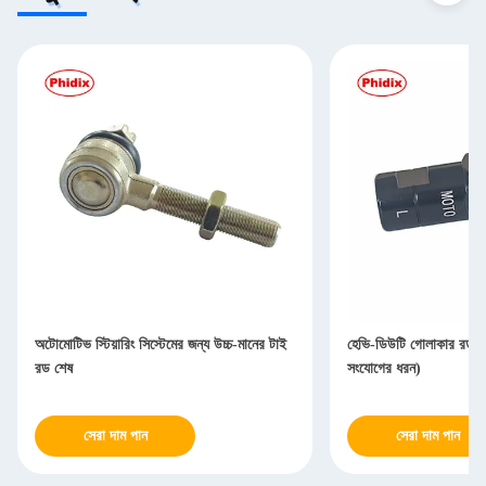
অটোমোটিভ স্টিয়ারিং সিস্টেমের জন্য উচ্চ-মানের টাই
হেভি-ডিউটি ​​গোলাকার রড এন্ড
রড শেষ
সংযোগের ধরন)
সেরা দাম পান
সেরা দাম পান