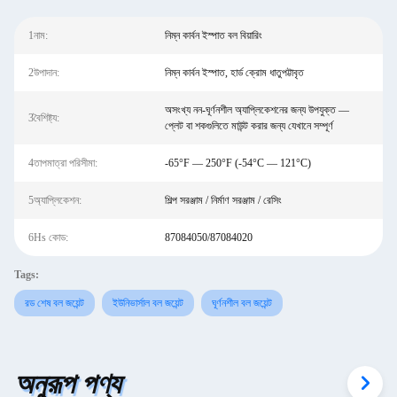
1নাম:
নিম্ন কার্বন ইস্পাত বল বিয়ারিং
2উপাদান:
নিম্ন কার্বন ইস্পাত, হার্ড ক্রোম ধাতুপট্টাবৃত
অসংখ্য নন-ঘূর্ণনশীল অ্যাপ্লিকেশনের জন্য উপযুক্ত —
3বৈশিষ্ট্য:
প্লেট বা শকগুলিতে মাউন্ট করার জন্য যেখানে সম্পূর্ণ
4তাপমাত্রা পরিসীমা:
-65°F — 250°F (-54°C — 121°C)
5অ্যাপ্লিকেশন:
শিল্প সরঞ্জাম / নির্মাণ সরঞ্জাম / রেসিং
6Hs কোড:
87084050/87084020
Tags:
রড শেষ বল জয়েন্ট
ইউনিভার্সাল বল জয়েন্ট
ঘূর্ণনশীল বল জয়েন্ট
অনুরূপ পণ্য