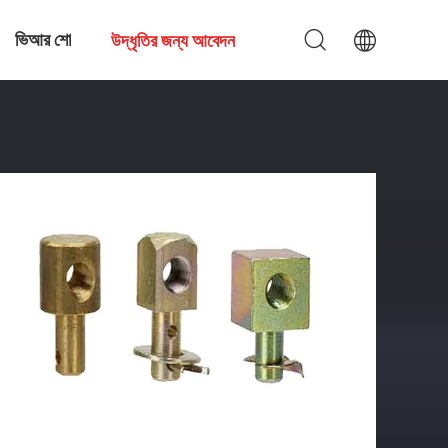
ভিআর শো
উদ্ধৃতির জন্য আবেদন