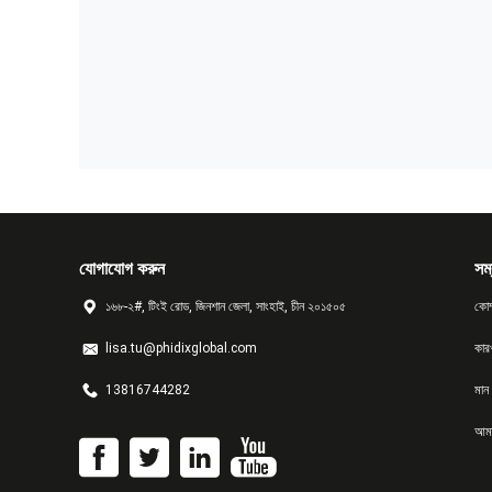
যোগাযোগ করুন
সম্
১৬৮-২#, টিংই রোড, জিনশান জেলা, সাংহাই, চীন ২০১৫০৫
কোম
lisa.tu@phidixglobal.com
কার
13816744282
মান ন
আমা