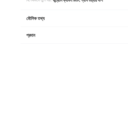
বিশেষভাবে তুলে ধরা:
কন্ট্রোল ক্যাবল ফিটিং
গ্যাস ওয়্যার স্টপ
মৌলিক তথ্য
প্রদান