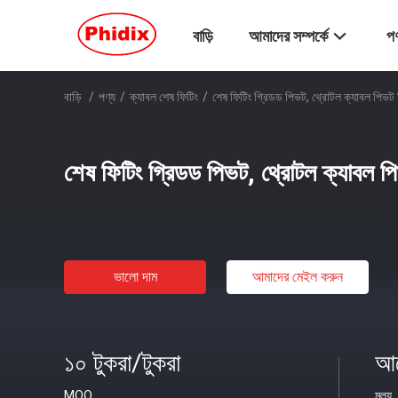
বাড়ি
আমাদের সম্পর্কে
পণ
বাড়ি
/
পণ্য
/
ক্যাবল শেষ ফিটিং
/
শেষ ফিটিং গ্রিডড পিভট, থ্রোটল ক্যাবল পিভট 
শেষ ফিটিং গ্রিডড পিভট, থ্রোটল ক্যাবল পি
ভালো দাম
আমাদের মেইল ​​করুন
১০ টুকরা/টুকরা
আল
MOQ
মূল্য