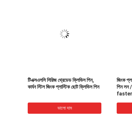
levis
টিএক্সএলসি সিরিজ থ্রেডেড ক্লিভিস পিন,
জিংক প্ল
কার্বন স্টিল জিংক প্লাস্টিক ছোট ক্লিভিস পিন
পিন লন /
faste
ভালো দাম