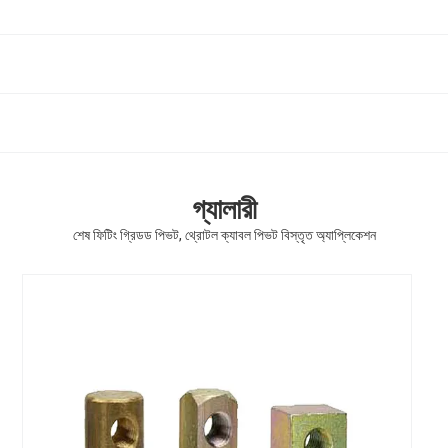
গ্যালারী
শেষ ফিটিং গ্রিডড পিভট, থ্রোটল ক্যাবল পিভট বিস্তৃত অ্যাপ্লিকেশন