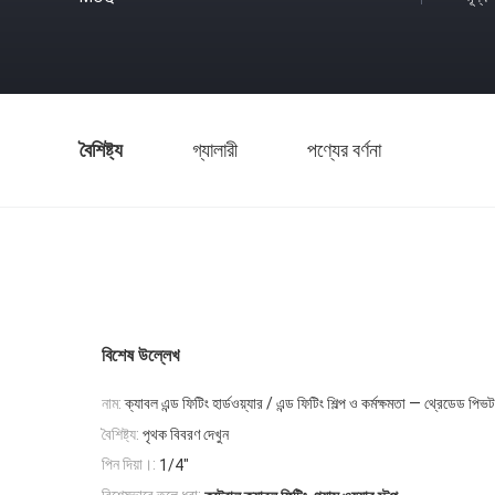
বৈশিষ্ট্য
গ্যালারী
পণ্যের বর্ণনা
বিশেষ উল্লেখ
নাম:
ক্যাবল এন্ড ফিটিং হার্ডওয়্যার / এন্ড ফিটিং শিল্প ও কর্মক্ষমতা — থ্রেডেড পিভট
বৈশিষ্ট্য:
পৃথক বিবরণ দেখুন
পিন দিয়া।:
1/4"
,