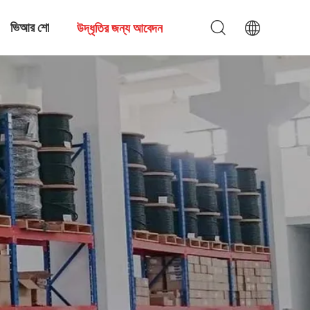
ভিআর শো
উদ্ধৃতির জন্য আবেদন