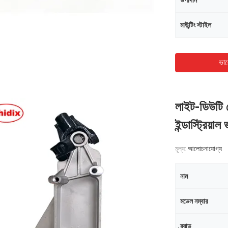
উপাদান
মাউন্টিং স্টাইল
ভাল
লাইট-ডিউটি ​
ইন্ডাস্ট্রিয়াল
মূল্য:
আলোচনাযোগ্য
নাম
মডেল নম্বার
ব্র্যান্ড