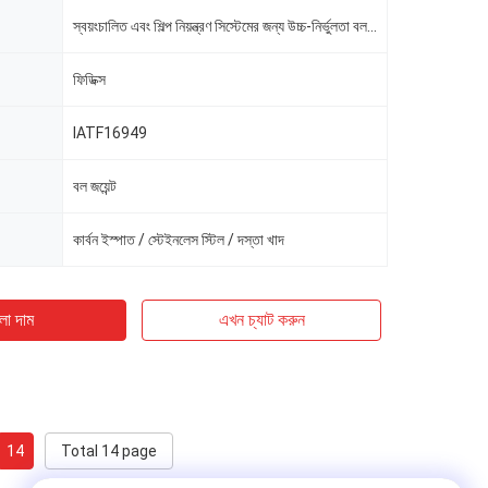
স্বয়ংচালিত এবং শিল্প নিয়ন্ত্রণ সিস্টেমের জন্য উচ্চ-নির্ভুলতা বল জয়েন্ট
ফিডিক্স
IATF16949
বল জয়েন্ট
কার্বন ইস্পাত / স্টেইনলেস স্টিল / দস্তা খাদ
ো দাম
এখন চ্যাট করুন
14
Total 14 page