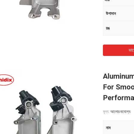
উপাদান
রঙ
ভাল
Aluminum 
For Smoot
Performa
মূল্য:
আলোচনাযোগ্য
নাম