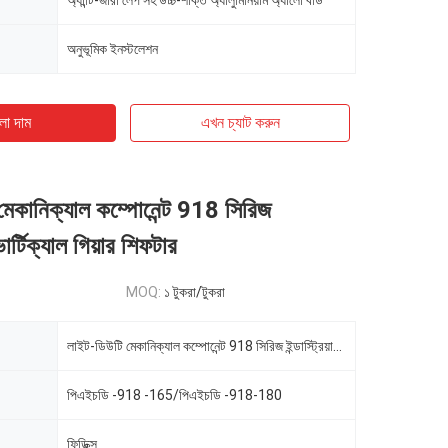
অ্যান্টি-জারা লেপ সহ উচ্চ-শক্তি অ্যালুমিনিয়াম অ্যালো বডি
অনুভূমিক ইনস্টলেশন
ো দাম
এখন চ্যাট করুন
​মেকানিক্যাল কম্পোনেন্ট 918 সিরিজ
 ভার্টিক্যাল গিয়ার শিফটার
MOQ:
১ টুকরা/টুকরা
লাইট-ডিউটি ​​মেকানিক্যাল কম্পোনেন্ট 918 সিরিজ ইন্ডাস্ট্রিয়াল ভার্টিক্যাল গিয়ার শিফটার
পিএইচডি -918 -165/পিএইচডি -918-180
ফিডিক্স