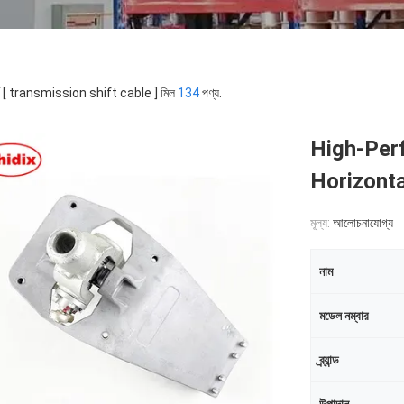
র্ড [ transmission shift cable ] মিল
134
পণ্য.
High-Perf
Horizonta
মূল্য:
আলোচনাযোগ্য
নাম
মডেল নম্বার
ব্র্যান্ড