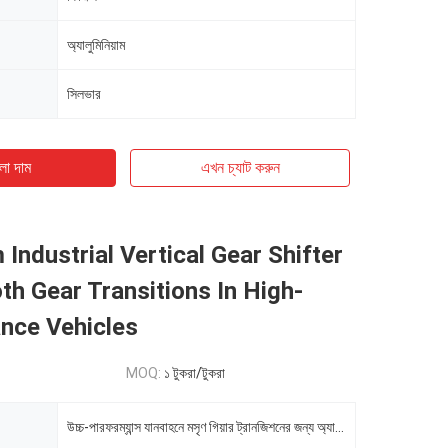
অ্যালুমিনিয়াম
সিলভার
ো দাম
এখন চ্যাট করুন
Industrial Vertical Gear Shifter
h Gear Transitions In High-
nce Vehicles
MOQ:
১ টুকরা/টুকরা
উচ্চ-পারফরম্যান্স যানবাহনে মসৃণ গিয়ার ট্রানজিশনের জন্য অ্যালুমিনিয়াম শিল্প উল্লম্ব গিয়ার শিফটার