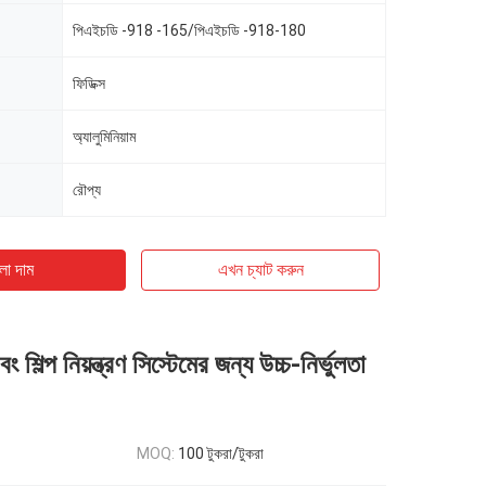
পিএইচডি -918 -165/পিএইচডি -918-180
ফিডিক্স
অ্যালুমিনিয়াম
রৌপ্য
ো দাম
এখন চ্যাট করুন
ং শিল্প নিয়ন্ত্রণ সিস্টেমের জন্য উচ্চ-নির্ভুলতা
MOQ:
100 টুকরা/টুকরা