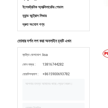
ইলেকট্রনিক অ্যাক্সিলারেটর পেডাল
হ্যান্ড কন্ট্রোল লিভার
দ্রুত সংযোগ পণ্য
তোমার দর্শন লগ করা অনলাইন চ্যাট এখন
ব্যক্তি যোগাযোগ :
lisa
ফোন নম্বর :
13816744282
হোয়াটসঅ্যাপ :
+8615900693782