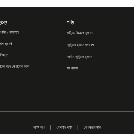
বন্ধে
পণ্য
্পানির প্রোফাইল
যান্ত্রিক নিয়ন্ত্রণ ক্যাবল
খানা ভ্রমণ
কন্ট্রোল ক্যাবল সমাবেশ
িয়ন্ত্রণ
কাস্টম কন্ট্রোল ক্যাবল
দের সাথে যোগাযোগ করুন
সব ধরনের
সাইট ম্যাপ
│
মোবাইল সাইট
│
গোপনীয়তা নীতি