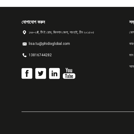
যোগাযোগ করুন
সম্
১৬৮-২#, টিংই রোড, জিনশান জেলা, সাংহাই, চীন ২০১৫০৫
কোম
lisa.tu@phidixglobal.com
কার
13816744282
মান ন
আমা