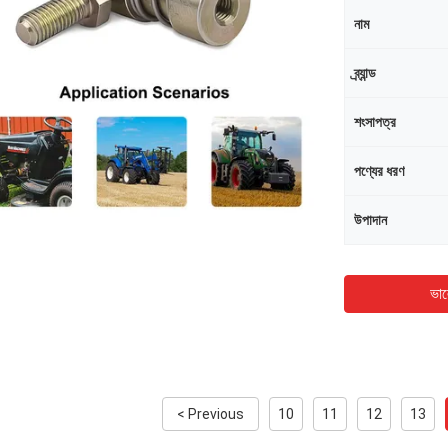
নাম
ব্র্যান্ড
শংসাপত্র
পণ্যের ধরণ
উপাদান
ভাল
< Previous
10
11
12
13