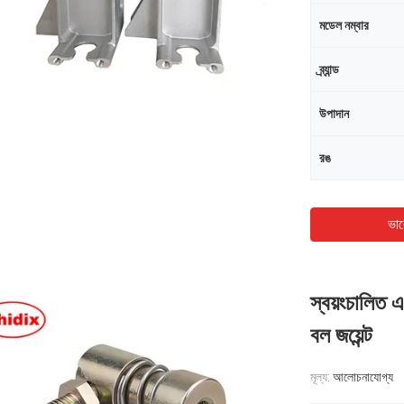
মডেল নম্বার
ব্র্যান্ড
উপাদান
রঙ
ভাল
স্বয়ংচালিত এব
বল জয়েন্ট
মূল্য:
আলোচনাযোগ্য