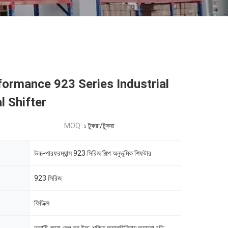
ormance 923 Series Industrial
l Shifter
MOQ:
১ টুকরা/টুকরা
উচ্চ-পারফরম্যান্স 923 সিরিজ শিল্প অনুভূমিক শিফটার
923 সিরিজ
ফিডিক্স